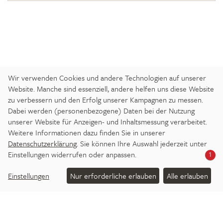
Wir verwenden Cookies und andere Technologien auf unserer
Website. Manche sind essenziell, andere helfen uns diese Website
zu verbessern und den Erfolg unserer Kampagnen zu messen.
Dabei werden (personenbezogene) Daten bei der Nutzung
ANREISE
IMPRESSUM
DATENSCHUTZ
unserer Website für Anzeigen- und Inhaltsmessung verarbeitet.
BARRIEREFREIHEITSERKLÄRUNG
Weitere Informationen dazu finden Sie in unserer
Datenschutzerklärung
. Sie können Ihre Auswahl jederzeit unter
DATENSCHUTZ-EINSTELLUNGEN
JOBS
PRESSE
Einstellungen widerrufen oder anpassen.
1
NEWSLETTER
Einstellungen
Nur erforderliche erlauben
Alle erlauben