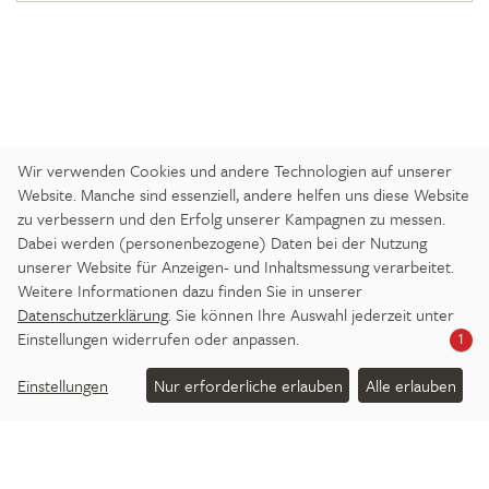
Wir verwenden Cookies und andere Technologien auf unserer
Website. Manche sind essenziell, andere helfen uns diese Website
zu verbessern und den Erfolg unserer Kampagnen zu messen.
Dabei werden (personenbezogene) Daten bei der Nutzung
ANREISE
IMPRESSUM
DATENSCHUTZ
unserer Website für Anzeigen- und Inhaltsmessung verarbeitet.
BARRIEREFREIHEITSERKLÄRUNG
Weitere Informationen dazu finden Sie in unserer
Datenschutzerklärung
. Sie können Ihre Auswahl jederzeit unter
DATENSCHUTZ-EINSTELLUNGEN
JOBS
PRESSE
Einstellungen widerrufen oder anpassen.
1
NEWSLETTER
Einstellungen
Nur erforderliche erlauben
Alle erlauben