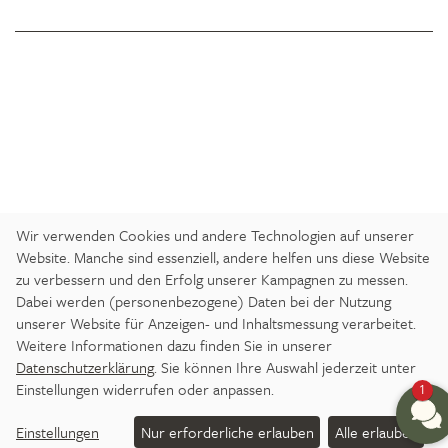
Wir verwenden Cookies und andere Technologien auf unserer
Website. Manche sind essenziell, andere helfen uns diese Website
zu verbessern und den Erfolg unserer Kampagnen zu messen.
Dabei werden (personenbezogene) Daten bei der Nutzung
ANREISE
IMPRESSUM
DATENSCHUTZ
unserer Website für Anzeigen- und Inhaltsmessung verarbeitet.
BARRIEREFREIHEITSERKLÄRUNG
Weitere Informationen dazu finden Sie in unserer
Datenschutzerklärung
. Sie können Ihre Auswahl jederzeit unter
DATENSCHUTZ-EINSTELLUNGEN
JOBS
PRESSE
Einstellungen widerrufen oder anpassen.
1
NEWSLETTER
Einstellungen
Nur erforderliche erlauben
Alle erlauben